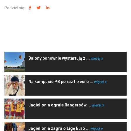
dźwiękowych
Podziel się:
NAJNOWSZE WIADOMOŚCI
Balony ponownie wystartują z ...
więcej
Na kampusie PB po raz trzeci o ...
więcej
Jagiellonia ograła Rangersów ...
więcej
Jagiellonia zagra o Ligę Euro ...
więcej