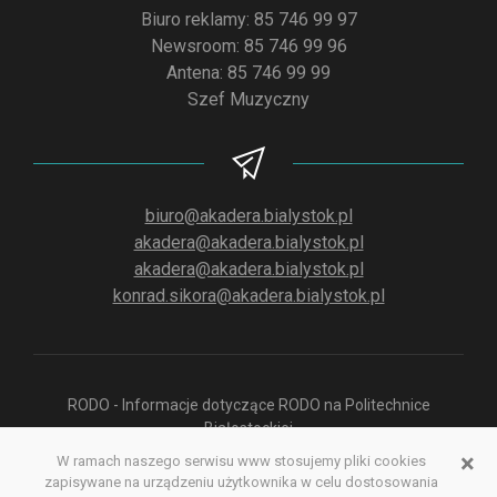
Biuro reklamy: 85 746 99 97
Newsroom: 85 746 99 96
Antena: 85 746 99 99
Szef Muzyczny
biuro@akadera.bialystok.pl
akadera@akadera.bialystok.pl
akadera@akadera.bialystok.pl
konrad.sikora@akadera.bialystok.pl
RODO - Informacje dotyczące RODO na Politechnice
Białostockiej
×
W ramach naszego serwisu www stosujemy pliki cookies
zapisywane na urządzeniu użytkownika w celu dostosowania
Polityka prywatności aplikacji służącej do odsłuchu Radia