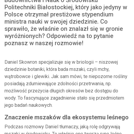
Budownictwa i Nauk o Środowisku
Politechniki Białostockiej, który jako jedyny w
Polsce otrzymał prestiżowe stypendium
ministra nauki w swojej dziedzinie. Co
sprawiło, że właśnie on znalazł się w gronie
wyróżnionych? Odpowiedź na to pytanie
poznasz w naszej rozmowie!
Daniel Skowron specjalizuje się w briologii – niszowej
dziedzinie botaniki, która bada mszaki, czyli mchy,
wątrobowce i glewiki. Jak sam mówi, te niepozorne rośliny
posiadają zdumiewające zdolności przetrwania, np.
możliwość przeżycia długich okresów bez dostępu do
wody. To fascynujące zagadnienie stało się przedmiotem
jego badań naukowych.
Znaczenie mszaków dla ekosystemu leśnego
Podczas rozmowy Daniel tłumaczy, jaką rolę odgrywają
mszaki w środowisku. To właśnie one tworzą runo leśne,