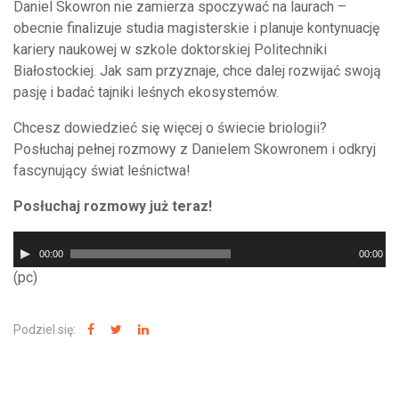
Daniel Skowron nie zamierza spoczywać na laurach –
obecnie finalizuje studia magisterskie i planuje kontynuację
kariery naukowej w szkole doktorskiej Politechniki
Białostockiej. Jak sam przyznaje, chce dalej rozwijać swoją
pasję i badać tajniki leśnych ekosystemów.
Chcesz dowiedzieć się więcej o świecie briologii?
Posłuchaj pełnej rozmowy z Danielem Skowronem i odkryj
fascynujący świat leśnictwa!
Posłuchaj rozmowy już teraz!
Odtwarzacz
00:00
00:00
plików
(pc)
dźwiękowych
Podziel się: