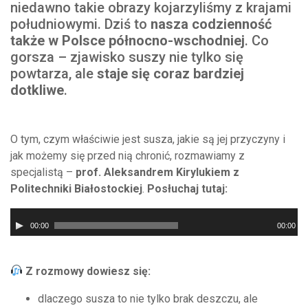
niedawno takie obrazy kojarzyliśmy z krajami
południowymi. Dziś to
nasza codzienność
także w Polsce północno-wschodniej
. Co
gorsza – zjawisko suszy nie tylko się
powtarza, ale
staje się coraz bardziej
dotkliwe
.
O tym, czym właściwie jest susza, jakie są jej przyczyny i
jak możemy się przed nią chronić, rozmawiamy z
specjalistą –
prof. Aleksandrem Kirylukiem z
Politechniki Białostockiej
.
Posłuchaj tutaj:
Odtwarzacz
00:00
00:00
plików
dźwiękowych
Z rozmowy dowiesz się:
dlaczego susza to nie tylko brak deszczu, ale