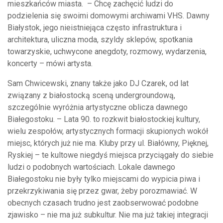
mieszkańców miasta. – Chcę zachęcić ludzi do
podzielenia się swoimi domowymi archiwami VHS. Dawny
Białystok, jego nieistniejąca często infrastruktura i
architektura, uliczna moda, szyldy sklepów, spotkania
towarzyskie, uchwycone anegdoty, rozmowy, wydarzenia,
koncerty – mówi artysta.
Sam Chwicewski, znany także jako DJ Czarek, od lat
związany z białostocką sceną undergroundową,
szczególnie wyróżnia artystyczne oblicza dawnego
Białegostoku. – Lata 90. to rozkwit białostockiej kultury,
wielu zespołów, artystycznych formacji skupionych wokół
miejsc, których już nie ma. Kluby przy ul. Białówny, Pięknej,
Ryskiej – te kultowe niegdyś miejsca przyciągały do siebie
ludzi o podobnych wartościach. Lokale dawnego
Białegostoku nie były tylko miejscami do wypicia piwa i
przekrzykiwania się przez gwar, żeby porozmawiać. W
obecnych czasach trudno jest zaobserwować podobne
zjawisko – nie ma już subkultur. Nie ma już takiej integracji