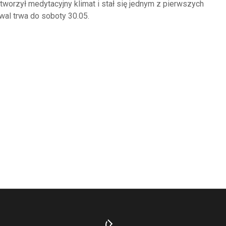
głośność.
 stworzył medytacyjny klimat i stał się jednym z pierwszych
wal trwa do soboty 30.05.