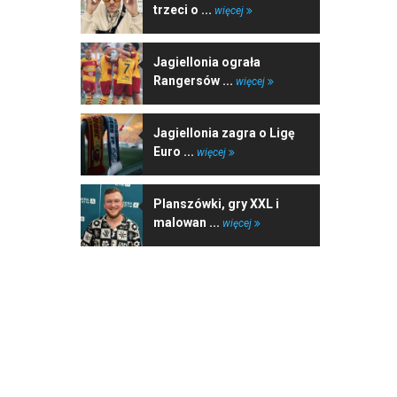
trzeci o ...
więcej
Jagiellonia ograła
Rangersów ...
więcej
Jagiellonia zagra o Ligę
Euro ...
więcej
Planszówki, gry XXL i
malowan ...
więcej