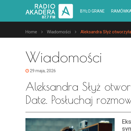
BYŁO GRANE
RAMÓWK
Home
Wiadomości
Aleksandra Słyż otworzyła
Wiadomości
29 maja, 2026
Aleksandra Słyż otwor
Date. Posłuchaj rozmow
Eks
syn