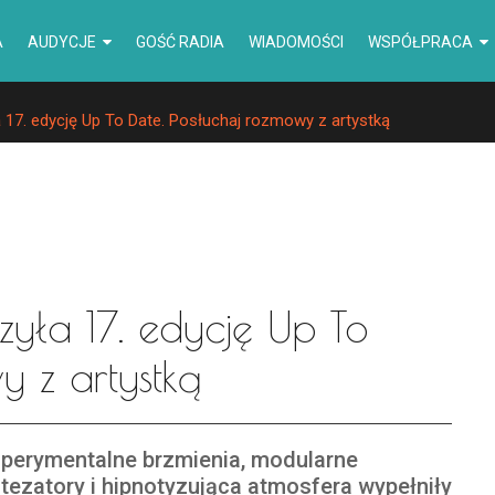
A
AUDYCJE
GOŚĆ RADIA
WIADOMOŚCI
WSPÓŁPRACA
 17. edycję Up To Date. Posłuchaj rozmowy z artystką
zyła 17. edycję Up To
y z artystką
perymentalne brzmienia, modularne
tezatory i hipnotyzująca atmosfera wypełniły