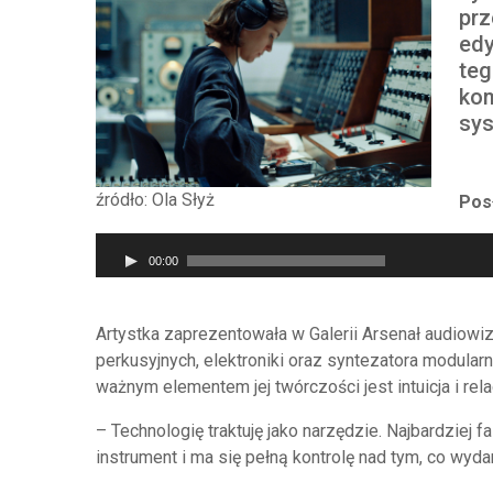
prz
edy
teg
kom
sys
źródło: Ola Słyż
Pos
Odtwarzacz
00:00
plików
dźwiękowych
Artystka zaprezentowała w Galerii Arsenał audiowi
perkusyjnych, elektroniki oraz syntezatora modula
ważnym elementem jej twórczości jest intuicja i re
– Technologię traktuję jako narzędzie. Najbardziej
instrument i ma się pełną kontrolę nad tym, co wyd