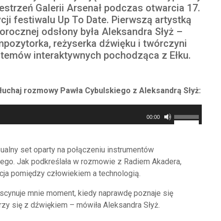
estrzeń Galerii Arsenał podczas otwarcia 17.
cji festiwalu
Up To Date
. Pierwszą artystką
orocznej odsłony była
Aleksandra Słyż
–
pozytorka, reżyserka dźwięku i twórczyni
temów interaktywnych pochodząca z Ełku.
łuchaj rozmowy Pawła Cybulskiego z Aleksandrą Słyż:
Używaj
00:00
strzałek
do
zualny set oparty na połączeniu instrumentów
góry/do
rnego. Jak podkreślała w rozmowie z Radiem Akadera,
dołu
lacja pomiędzy człowiekiem a technologią.
aby
zwiększyć
 fascynuje mnie moment, kiedy naprawdę poznaje się
lub
arzy się z dźwiękiem – mówiła Aleksandra Słyż.
zmniejszyć