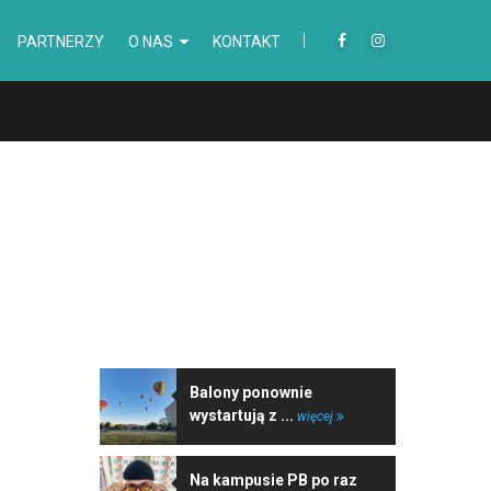
PARTNERZY
O NAS
KONTAKT
NAJNOWSZE WIADOMOŚCI
Balony ponownie
wystartują z ...
więcej
Na kampusie PB po raz