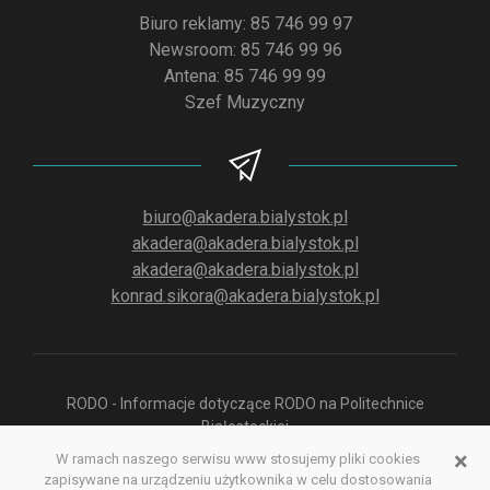
Biuro reklamy: 85 746 99 97
Newsroom: 85 746 99 96
Antena: 85 746 99 99
Szef Muzyczny
biuro@akadera.bialystok.pl
akadera@akadera.bialystok.pl
akadera@akadera.bialystok.pl
konrad.sikora@akadera.bialystok.pl
RODO - Informacje dotyczące RODO na Politechnice
Białostockiej
×
W ramach naszego serwisu www stosujemy pliki cookies
zapisywane na urządzeniu użytkownika w celu dostosowania
Polityka prywatności aplikacji służącej do odsłuchu Radia