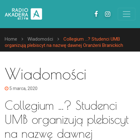
Home
Wiadomości
Collegium …? Studenci UMB
organizują plebiscyt na nazwę dawnej Oranżerii Branickich
Wiadomości
5 marca, 2020
Collegium …? Studenci
UMB organizują plebiscyt
na nazwę dawnej