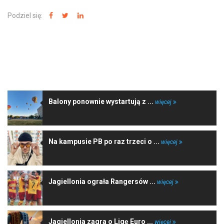
Podziel się:
NAJNOWSZE WIADOMOŚCI
Balony ponownie wystartują z ...
więcej
Na kampusie PB po raz trzeci o ...
więcej
Jagiellonia ograła Rangersów ...
więcej
Jagiellonia zagra o Ligę Euro ...
więcej