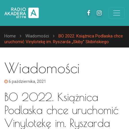
Home
Wiadomości
BO 2022. Książnica Podlaska chce
uruchomić Vinylotekę im. Ryszarda „Skiby” Skibińskiego
Wiadomości
6 października, 2021
BO 2022. Książnica
Podlaska chce uruchomić
Vinylotekę im. Ryszarda