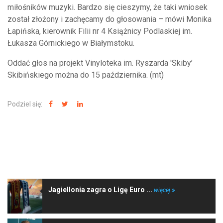
miłośników muzyki. Bardzo się cieszymy, że taki wniosek
został złożony i zachęcamy do głosowania – mówi Monika
Łapińska, kierownik Filii nr 4 Książnicy Podlaskiej im.
Łukasza Górnickiego w Białymstoku.
Oddać głos na projekt Vinyloteka im. Ryszarda 'Skiby’
Skibińskiego można do 15 października. (mt)
Podziel się:
NAJNOWSZE WIADOMOŚCI
Jagiellonia zagra o Ligę Euro ...
więcej