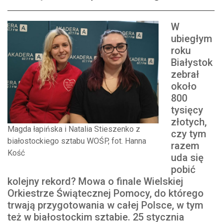
W
ubiegłym
roku
Białystok
zebrał
około
800
tysięcy
złotych,
Magda łapińska i Natalia Stieszenko z
czy tym
białostockiego sztabu WOŚP, fot. Hanna
razem
Kość
uda się
pobić
kolejny rekord? Mowa o finale Wielskiej
Orkiestrze Świątecznej Pomocy, do którego
trwają przygotowania w całej Polsce, w tym
też w białostockim sztabie. 25 stycznia