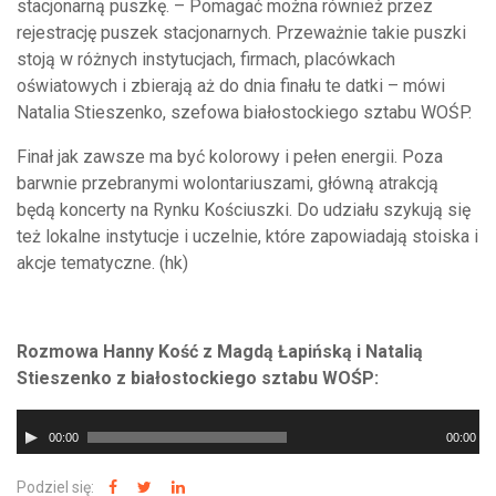
stacjonarną puszkę. – Pomagać można również przez
rejestrację puszek stacjonarnych. Przeważnie takie puszki
stoją w różnych instytucjach, firmach, placówkach
oświatowych i zbierają aż do dnia finału te datki – mówi
Natalia Stieszenko, szefowa białostockiego sztabu WOŚP.
Finał jak zawsze ma być kolorowy i pełen energii. Poza
barwnie przebranymi wolontariuszami, główną atrakcją
będą koncerty na Rynku Kościuszki. Do udziału szykują się
też lokalne instytucje i uczelnie, które zapowiadają stoiska i
akcje tematyczne. (hk)
Rozmowa Hanny Kość z Magdą Łapińską i Natalią
Stieszenko z białostockiego sztabu WOŚP:
Odtwarzacz
00:00
00:00
plików
dźwiękowych
Podziel się: