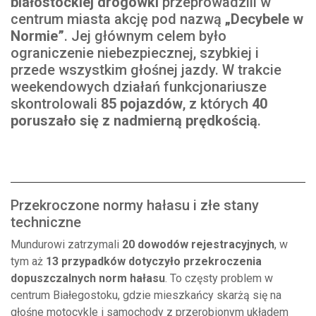
białostockiej drogówki
przeprowadzili w
centrum miasta akcję pod nazwą
„Decybele w
Normie”
. Jej głównym celem było
ograniczenie niebezpiecznej, szybkiej i
przede wszystkim głośnej jazdy. W trakcie
weekendowych działań funkcjonariusze
skontrolowali
85 pojazdów
, z których
40
poruszało się z nadmierną prędkością
.
Przekroczone normy hałasu i złe stany
techniczne
Mundurowi zatrzymali
20 dowodów rejestracyjnych
, w
tym aż
13 przypadków dotyczyło przekroczenia
dopuszczalnych norm hałasu
. To częsty problem w
centrum Białegostoku, gdzie mieszkańcy skarżą się na
głośne motocykle i samochody z przerobionym układem