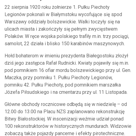
22 sierpnia 1920 roku żołnierze 1. Pułku Piechoty
Legionów pokonali w Białymstoku wycofujące się spod
Warszawy oddziały bolszewickie. Walki toczyły się na
ulicach miasta i zakończyły się pełnym zwycięstwem
Polaków. W ręce wojska polskiego trafiły m.in. trzy pociągi,
samolot, 22 działa i blisko 150 karabinów maszynowych.
Hołd bohaterom w imieniu prezydenta Białegostoku złożył
dziś jego zastępca Rafał Rudnicki. Kwiaty pojawiły się m.in.
pod pomnikiem 16 ofiar mordu bolszewickiego przy ul. Gen.
Maczka, przy pomniku 1. Pułku Piechoty Legionów,
pomniku 42. Pułku Piechoty, pod pomnikiem marszałka
Józefa Piłsudskiego i na cmentarzu przy ul. 11 Listopada.
Główne obchody rocznicowe odbędą się w niedzielę – od
12.00 do 13.00 na Placu NZS zaplanowano rekonstrukcję
Bitwy Białostockiej. W inscenizacji weźmie udział ponad
100 rekonstruktorów w historycznych mundurach. Widzowie
zobaczą także pojazdy pancerne i efekty pirotechniczne.