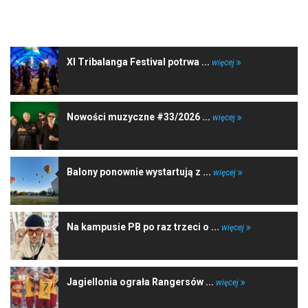
NAJNOWSZE WIADOMOŚCI
XI Tribalanga Festival potrwa ...
więcej
Nowości muzyczne #33/2026 ...
więcej
Balony ponownie wystartują z ...
więcej
Na kampusie PB po raz trzeci o ...
więcej
Jagiellonia ograła Rangersów ...
więcej