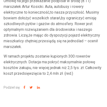
Umowę na jego przekazanie podpisał w środę (8.11)
marszałek Artur Kosicki. Auta, autobusy i rowery
elektryczne to konieczność,to nasza przyszłość. Musimy
bowiem dołożyć wszelkich starań,by ograniczyć emisję
szkodliwych pyłów i gazów do atmosfery. Rower jest
optymalnym rozwiązaniem dla środowiska i naszego
zdrowia. Liczę,że mając do dyspozycji pojazd elektryczny
mieszkańcy chętniej przesiądą się na jednoślad – ocenił
marszałek.
W ramach projektu zostanie kupionych 300 rowerów
elektrycznych. Dotacja ma pokryć maksymalnie połowę
kosztów zakupu, nie więcej jednak niż 2,5 tys. zł. Całkowity
koszt przedsięwzięcia to 2,4 mln zł. (red.)
Podziel się: