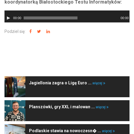
koordynatorką Białostockiego Testu Informatyków:
Odtwarzacz
00:00
00:00
plików
dźwiękowych
Podziel się:
NAJNOWSZE WIADOMOŚCI
Jagiellonia zagra o Ligę Euro ...
więcej
Planszówki, gry XXL i malowan ...
więcej
Podlaskie stawia na nowoczesn� ...
więcej