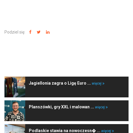
Podziel się:
NAJNOWSZE WIADOMOŚCI
Jagiellonia zagra o Ligę Euro ...
więcej
Planszówki, gry XXL i malowan ...
więcej
Podlaskie stawia na nowoczesn� ...
więcej