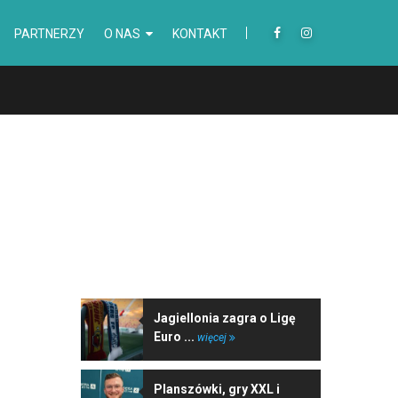
PARTNERZY
O NAS
KONTAKT
NAJNOWSZE WIADOMOŚCI
Jagiellonia zagra o Ligę
Euro ...
więcej
Planszówki, gry XXL i