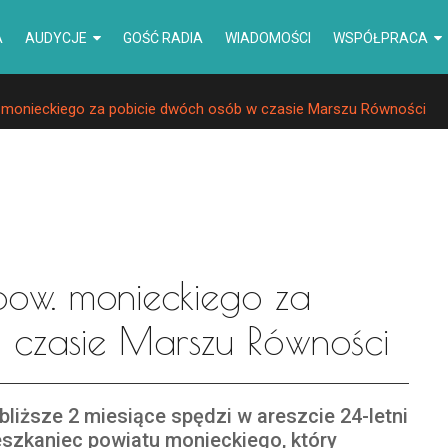
A
AUDYCJE
GOŚĆ RADIA
WIADOMOŚCI
WSPÓŁPRACA
w. monieckiego za pobicie dwóch osób w czasie Marszu Równości
pow. monieckiego za
 czasie Marszu Równości
bliższe 2 miesiące spędzi w areszcie 24-letni
szkaniec powiatu monieckiego, który