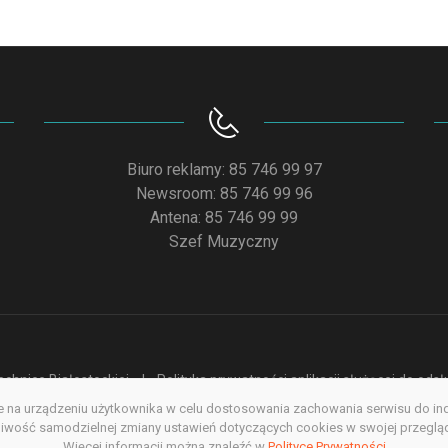
Biuro reklamy: 85 746 99 97
Newsroom: 85 746 99 96
Antena: 85 746 99 99
Szef Muzyczny
chnice Białostockiej
Polityka prywatności aplikacji służącej do od
na urządzeniu użytkownika w celu dostosowania zachowania serwisu do indyw
acja dostępności
Redakcja serwisu www
Poprzednia wersja s
wość samodzielnej zmiany ustawień dotyczących cookies w swojej przegląda
Więcej informacji można znaleźć w
Copyright @ 2022. All rights Reserved
Polityce Prywatności