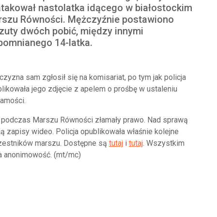
takował nastolatka idącego w białostockim
szu Równości. Mężczyźnie postawiono
zuty dwóch pobić, między innymi
omnianego 14-latka.
zyzna sam zgłosił się na komisariat, po tym jak policja
likowała jego zdjęcie z apelem o prośbę w ustaleniu
amości.
óre podczas Marszu Równości złamały prawo. Nad sprawą
ują zapisy wideo. Policja opublikowała właśnie kolejne
czestników marszu. Dostępne są
tutaj
i
tutaj
. Wszystkim
a anonimowość. (mt/mc)