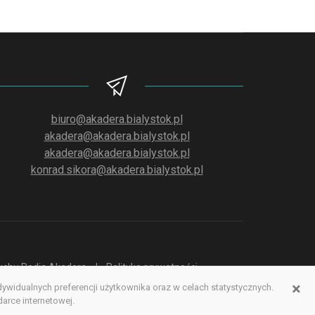
biuro@akadera.bialystok.pl
akadera@akadera.bialystok.pl
akadera@akadera.bialystok.pl
konrad.sikora@akadera.bialystok.pl
słuchu Radia Akadera
Polityka prywatności
×
idualnych preferencji użytkownika oraz w celach statystycznych.
erwisu www
rce internetowej.