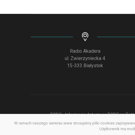
Radio Akadera
ul. Zwierzyniecka 4
15-333 Białystok
RODO - Informacje dotyczące RODO na Polite
W ramach naszego serwisu www stosujemy pliki cookies zapisywane 
Deklar
Użytkownik ma możli