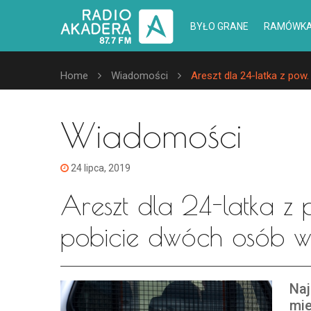
BYŁO GRANE
RAMÓWK
Home
Wiadomości
Areszt dla 24-latka z po
Wiadomości
24 lipca, 2019
Areszt dla 24-latka z 
pobicie dwóch osób w
Naj
mie