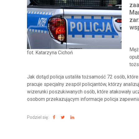
zaa
Mar
zar
wsp
Mężc
fot. Katarzyna Cichoń
opub
tożs
Jak dotąd policja ustaliła tożsamość 72 osób, kt
pracuje specjalny zespół policjantów, którzy analiz
wizerunki poszukiwanych osób, które atakowały u
osobom przekazującym informacje policja zapewni
Podziel się: