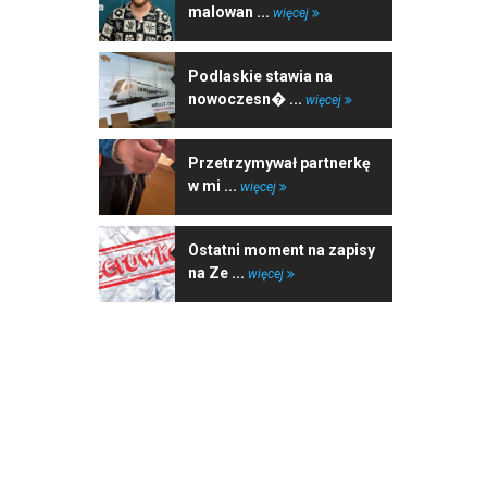
malowan ...
więcej
Podlaskie stawia na
nowoczesn� ...
więcej
Przetrzymywał partnerkę
w mi ...
więcej
Ostatni moment na zapisy
na Ze ...
więcej