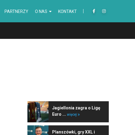
PARTNERZY
O NAS
KONTAKT
NAJNOWSZE WIADOMOŚCI
Jagiellonia zagra o Ligę
Euro ...
więcej
Planszówki, gry XXL i