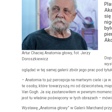
Pla
Aka
się
nig
był
pie
Akc
Artur Chaciej Anatomia głowy, fot. Jerzy
Dopi
Doroszkiewicz
wyst
oglądać w tej samej galerii zbiór jego prac pod tyt
– Anatomia to już percepcja na martwym ciele i ja w
te osoby, które towarzyszą mi od dzieciństwa, międz
Van Gogh. Ja się zastanowiłem w pewnym momencie,
jest tu właśnie poświęcony w tych obrazach – mówi 
Wystawę „Anatomia głowy” w Galerii Marchand przy u