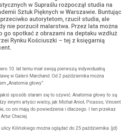
stycznych w Supraślu rozpoczął studia na
demii Sztuk Pięknych w Warszawie. Buntując
 przeciwko autorytetom, rzucił studia, ale
dy nie porzucił malarstwa. Przez lata można
o go spotkać z obrazami na deptaku wzdłuż
rzei Rynku Kościuszki – tej z księgarnią
ent.
ero 10. lat temu miał swoją pierwszą indywidualną
awę w Galerii Marchand. Od 2 października można
ułem „Anatomia głowy”.
 jakiś sposób staram się to ożywić. Anatomia głowy to są
y innymi artyści wielcy, jak Michał Anioł, Picasso, Vincent
 co oni mają do powiedzenia i dlaczego. I ten przekaz
Artur Chaciej.
licy Kilińskiego można oglądać do 25 października. (jd)