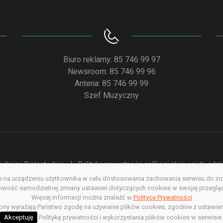
Biuro reklamy: 85 746 99 97
Newsroom: 85 746 99 96
Antena: 85 746 99 99
Szef Muzyczny
chnice Białostockiej
Polityka prywatności aplikacji służącej do od
na urządzeniu użytkownika w celu dostosowania zachowania serwisu do indyw
acja dostępności
Redakcja serwisu www
Poprzednia wersja s
wość samodzielnej zmiany ustawień dotyczących cookies w swojej przegląda
Więcej informacji można znaleźć w
Copyright @ 2022. All rights Reserved
Polityce Prywatności
rony wyrażają Państwo zgodę na używanie plików cookies, zgodnie z ustawien
Akceptuję
Politykę prywatności i wykorzystania plików cookies w serwisie.