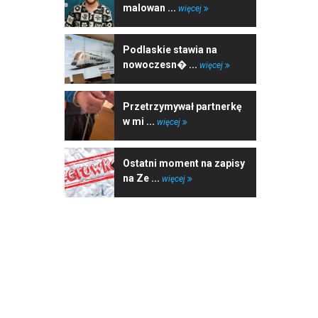
malowan ...
więcej
Podlaskie stawia na
nowoczesn� ...
więcej
Przetrzymywał partnerkę
w mi ...
więcej
Ostatni moment na zapisy
na Ze ...
więcej