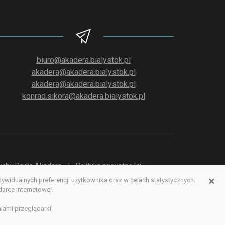
biuro@akadera.bialystok.pl
akadera@akadera.bialystok.pl
akadera@akadera.bialystok.pl
konrad.sikora@akadera.bialystok.pl
słuchu Radia Akadera
Polityka prywatności
×
idualnych preferencji użytkownika oraz w celach statystycznych.
erwisu www
rce internetowej.
iami przeglądarki.