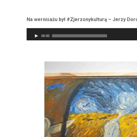
Na wernisażu był #Zjerzonykulturą – Jerzy Dor
Odtwarzacz
00:00
plików
dźwiękowych