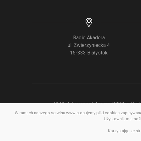
Radio Akadera
ul. Zwierzyniecka 4
15-333 Białystok
RODO - Informacje dotyczące RODO na Polite
W ramach naszego serwisu www stosujemy pliki cookies zapisywane 
Deklar
Użytkownik ma możli
Korzystając ze st