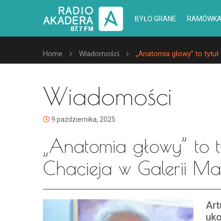
BYŁO GRANE
RAMÓWK
Home
Wiadomości
„Anatomia głowy” to tytuł
Wiadomości
9 października, 2025
„Anatomia głowy” to t
Chacieja w Galerii M
Art
uk