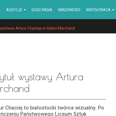
A
AUDYCJE
GOŚĆ RADIA
WIADOMOŚCI
WSPÓŁPRACA
 wystawy Artura Chacieja w Galerii Marchand
ytuł wystawy Artura
archand
ur Chaciej to białostocki twórca wizualny. Po
ończeniu Państwowego Liceum Sztuk