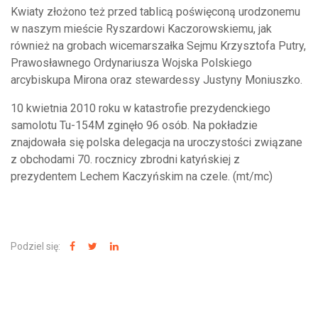
Kwiaty złożono też przed tablicą poświęconą urodzonemu
w naszym mieście Ryszardowi Kaczorowskiemu, jak
również na grobach wicemarszałka Sejmu Krzysztofa Putry,
Prawosławnego Ordynariusza Wojska Polskiego
arcybiskupa Mirona oraz stewardessy Justyny Moniuszko.
10 kwietnia 2010 roku w katastrofie prezydenckiego
samolotu Tu-154M zginęło 96 osób. Na pokładzie
znajdowała się polska delegacja na uroczystości związane
z obchodami 70. rocznicy zbrodni katyńskiej z
prezydentem Lechem Kaczyńskim na czele. (mt/mc)
Podziel się: