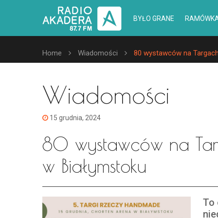
BYŁO GRANE
RAMÓWK
Home
Wiadomości
80 wystawców na Targach
Wiadomości
15 grudnia, 2024
80 wystawców na Ta
w Białymstoku
To 
nie