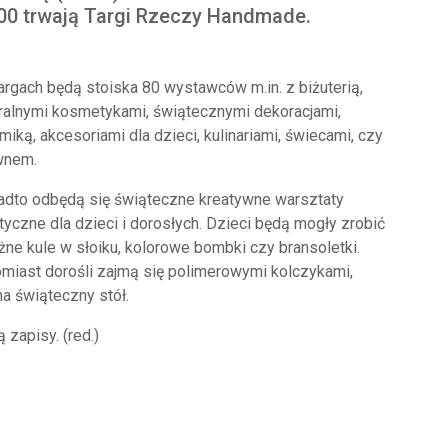
00 trwają Targi Rzeczy Handmade.
argach będą stoiska 80 wystawców m.in. z biżuterią,
ralnymi kosmetykami, świątecznymi dekoracjami,
miką, akcesoriami dla dzieci, kulinariami, świecami, czy
wnem.
dto odbędą się świąteczne kreatywne warsztaty
tyczne dla dzieci i dorosłych. Dzieci będą mogły zrobić
żne kule w słoiku, kolorowe bombki czy bransoletki.
miast dorośli zajmą się polimerowymi kolczykami,
a świąteczny stół.
 zapisy. (red.)