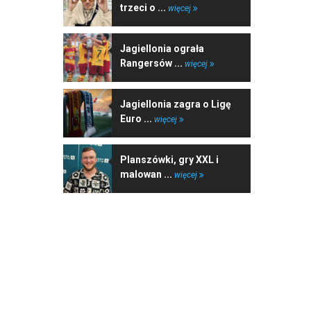
trzeci o ...
więcej
Jagiellonia ograła
Rangersów ...
więcej
Jagiellonia zagra o Ligę
Euro ...
więcej
Planszówki, gry XXL i
malowan ...
więcej