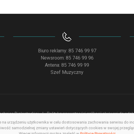
Biuro reklamy: 85 746 99 97
Newsroom: 85 746 99 96
Antena: 85 746 99 99
Szef Muzyczny
chnice Białostockiej
Polityka prywatności aplikacji służącej do od
na urządzeniu użytkownika w celu dostosowania zachowania serwisu do indyw
acja dostępności
Redakcja serwisu www
Poprzednia wersja s
wość samodzielnej zmiany ustawień dotyczących cookies w swojej przegląda
Więcej informacji można znaleźć w
Copyright @ 2022. All rights Reserved
Polityce Prywatności