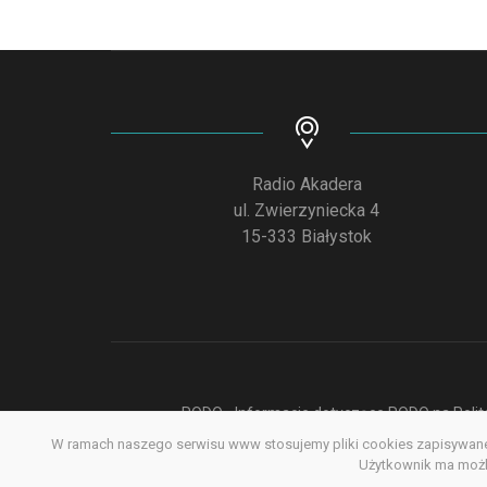
Radio Akadera
ul. Zwierzyniecka 4
15-333 Białystok
RODO - Informacje dotyczące RODO na Polite
W ramach naszego serwisu www stosujemy pliki cookies zapisywane 
Deklar
Użytkownik ma możli