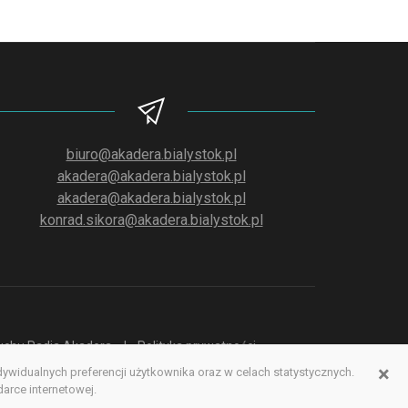
biuro@akadera.bialystok.pl
akadera@akadera.bialystok.pl
akadera@akadera.bialystok.pl
konrad.sikora@akadera.bialystok.pl
słuchu Radia Akadera
Polityka prywatności
×
idualnych preferencji użytkownika oraz w celach statystycznych.
erwisu www
rce internetowej.