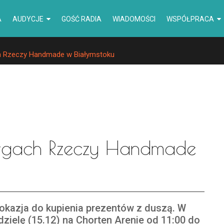
A
AUDYCJE
GOŚĆ RADIA
WIADOMOŚCI
WSPÓŁPRACA
 Rzeczy Handmade w Białymstoku
rgach Rzeczy Handmade
okazja do kupienia prezentów z duszą. W
dzielę (15.12) na Chorten Arenie od 11:00 do