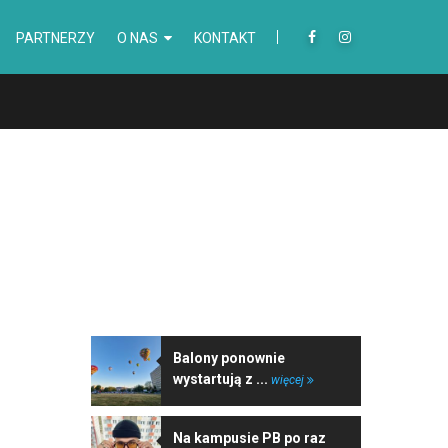
PARTNERZY
O NAS
KONTAKT
NAJNOWSZE WIADOMOŚCI
Balony ponownie
wystartują z ...
więcej
Na kampusie PB po raz