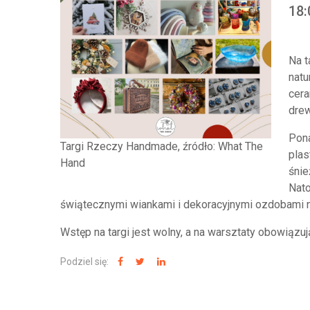
18:
Na t
natu
cera
dre
Pona
Targi Rzeczy Handmade, źródło: What The
plas
Hand
śnie
Nato
świątecznymi wiankami i dekoracyjnymi ozdobami n
Wstęp na targi jest wolny, a na warsztaty obowiązują
Podziel się: