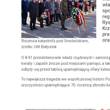
wła
spo
reg
Rys
Krz
pra
ora
Rocznica katastrofy pod Smoleńskiem,
źródło: UM Białystok
O 8:41 przedstawiciele władz rządowych i samorz
kwiaty i zapalili znicze pod miejscami pamięci, a 
odbyły się przed tablicą upamiętniającą ofiary kata
To największa tragedia we współczesnej historii Po
uroczystości upamiętniające 70. rocznicę zbrodni katy