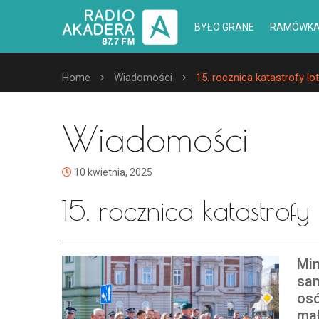
BYŁO GRANE
RAMÓWK
Home
Wiadomości
15. rocznica katastrofy l
Wiadomości
10 kwietnia, 2025
15. rocznica katastrofy
Min
sam
osó
mał