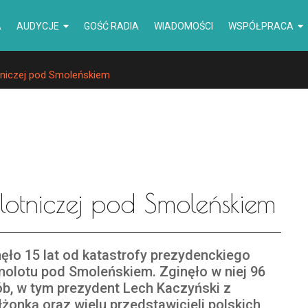
A
AUDYCJE
GOŚĆ RADIA
WIADOMOŚCI
WSPÓŁPRACA
otniczej pod Smoleńskiem
 lotniczej pod Smoleńskiem
ęło 15 lat od katastrofy prezydenckiego
olotu pod Smoleńskiem. Zginęło w niej 96
b, w tym prezydent Lech Kaczyński z
żonką oraz wielu przedstawicieli polskich