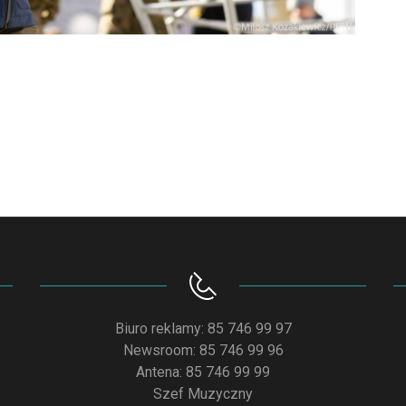
Biuro reklamy: 85 746 99 97
Newsroom: 85 746 99 96
Antena: 85 746 99 99
Szef Muzyczny