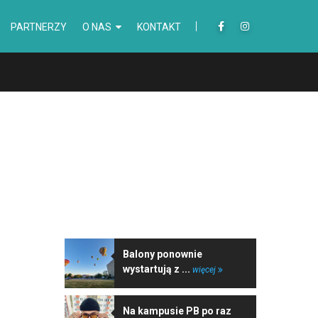
PARTNERZY
O NAS
KONTAKT
NAJNOWSZE WIADOMOŚCI
Balony ponownie
wystartują z ...
więcej
Na kampusie PB po raz