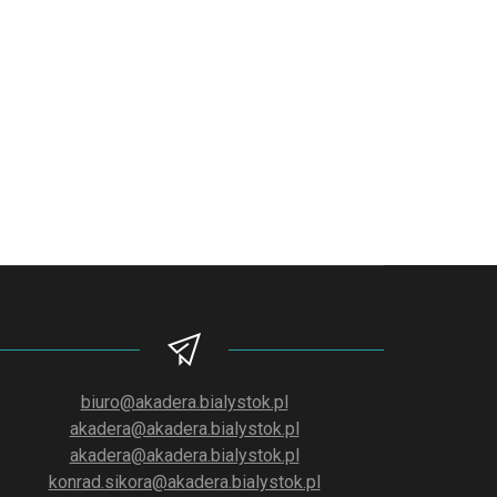
biuro@akadera.bialystok.pl
akadera@akadera.bialystok.pl
akadera@akadera.bialystok.pl
konrad.sikora@akadera.bialystok.pl