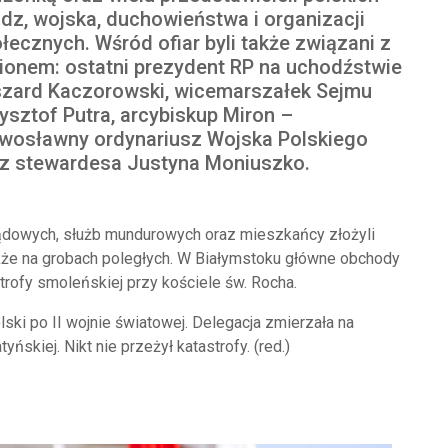
dz, wojska, duchowieństwa i organizacji
łecznych. Wśród ofiar byli także związani z
ionem: ostatni prezydent RP na uchodźstwie
zard Kaczorowski, wicemarszałek Sejmu
ysztof Putra, arcybiskup Miron –
wosławny ordynariusz Wojska Polskiego
z stewardesa Justyna Moniuszko.
ądowych, służb mundurowych oraz mieszkańcy złożyli
także na grobach poległych. W Białymstoku główne obchody
strofy smoleńskiej przy kościele św. Rocha.
lski po II wojnie światowej. Delegacja zmierzała na
ńskiej. Nikt nie przeżył katastrofy. (red.)