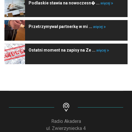
Podlaskie stawia na nowoczesn� ...
więcej
Przetrzymywał partnerkę w mi ...
więcej
Ostatni moment na zapisy na Ze ...
więcej
Radio Akadera
ul. Zwierzyniecka 4