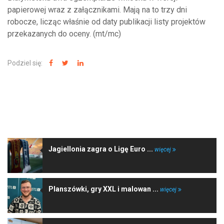
papierowej wraz z załącznikami. Mają na to trzy dni
robocze, licząc właśnie od daty publikacji listy projektów
przekazanych do oceny. (mt/mc)
Podziel się:
NAJNOWSZE WIADOMOŚCI
Jagiellonia zagra o Ligę Euro ...
więcej
Planszówki, gry XXL i malowan ...
więcej