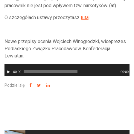
pracownik nie jest pod wpływem tzw. narkotyków. (at)
O szczegółach ustawy przeczytasz
tutaj
.
Nowe przepisy ocenia Wojciech Winogrodzki, wiceprezes
Podlaskiego Związku Pracodawców, Konfederacja
Lewiatan:
Odtwarzacz
00:00
00:00
plików
dźwiękowych
Podziel się:
NAJNOWSZE WIADOMOŚCI