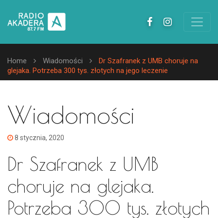
Home
Wiadomości
Dr Szafranek z UMB choruje na
glejaka. Potrzeba 300 tys. złotych na jego leczenie
Wiadomości
8 stycznia, 2020
Dr Szafranek z UMB
choruje na glejaka.
Potrzeba 300 tys. złotych