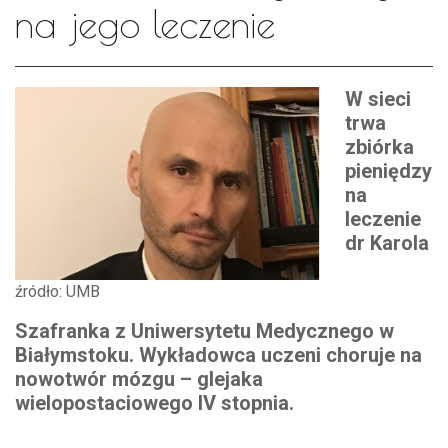
na jego leczenie
W sieci
trwa
zbiórka
pieniędzy
na
leczenie
dr Karola
źródło: UMB
Szafranka z Uniwersytetu Medycznego w
Białymstoku. Wykładowca uczeni choruje na
nowotwór mózgu – glejaka
wielopostaciowego IV stopnia.