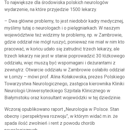
To największe dla środowiska polskich neurologów
wydarzenie, na które przyjedzie 1500 lekarzy.
– Dwa główne problemy, to jest niedobór kadry medycznej,
myślimy tutaj o neurologach i o pielęgniarkach. W naszym
województwie też widzimy te problemy, np. w Zambrowie,
gdzie oddział nie mógł ruszyć, ponieważ nie miał w nim kto
pracować, w końcu udało się zatrudnić trzech lekarzy, ale
trzech lekarzy nie jest w stanie poprowadzić 30 łóżkowego
oddziału, więc muszą być wspomagani i deżurantami z
zewnątrz. Otwarcie oddziału w Zambrowie osłabiło oddział
w Łomży – mówi prof. Alina Kołakowska, prezes Polskiego
Towarzystwa Neurologicznego, zastępca kierownika Kliniki
Neurologii Uniwersyteckiego Szpitala Klinicznego w
Białymstoku oraz konsultant wojewódzki w tej dziedzinie.
Wczoraj opublikowano raport „Neurologia w Polsce. Stan
obecny i perspektywa rozwoju”, w którym widać m.in. że
spada ilość zwolnień i rent z powodu chorób