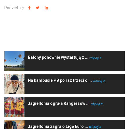
Podziel się:
NAJNOWSZE WIADOMOŚCI
Balony ponownie wystartują z ...
więcej
Na kampusie PB po raz trzeci o ...
więcej
Jagiellonia ograła Rangersów ...
więcej
Jagiellonia zagra o Ligę Euro ...
więcej