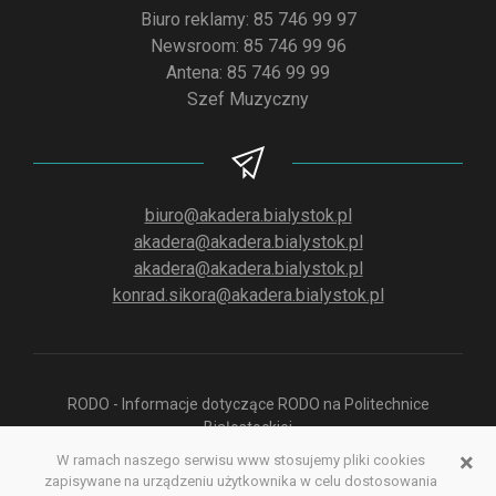
Biuro reklamy: 85 746 99 97
Newsroom: 85 746 99 96
Antena: 85 746 99 99
Szef Muzyczny
biuro@akadera.bialystok.pl
akadera@akadera.bialystok.pl
akadera@akadera.bialystok.pl
konrad.sikora@akadera.bialystok.pl
RODO - Informacje dotyczące RODO na Politechnice
Białostockiej
×
W ramach naszego serwisu www stosujemy pliki cookies
zapisywane na urządzeniu użytkownika w celu dostosowania
Polityka prywatności aplikacji służącej do odsłuchu Radia