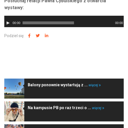
Posłuchaj relacji Pawła Cybulskiego z otwarcia
wystawy:
Odtwarzacz
00:00
00:00
plików
dźwiękowych
Podziel się:
NAJNOWSZE WIADOMOŚCI
Balony ponownie wystartują z ...
więcej
Na kampusie PB po raz trzeci o ...
więcej