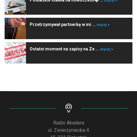
Podlaskie stawia na nowoczesn� ...
więcej
Przetrzymywał partnerkę w mi ...
więcej
Ostatni moment na zapisy na Ze ...
więcej
Radio Akadera
ul. Zwierzyniecka 4