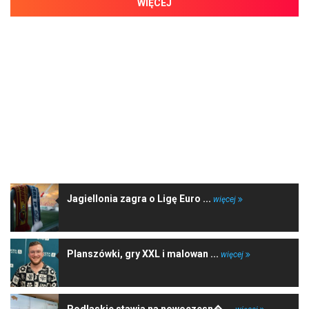
WIĘCEJ
NAJNOWSZE WIADOMOŚCI
Jagiellonia zagra o Ligę Euro ...
więcej
Planszówki, gry XXL i malowan ...
więcej