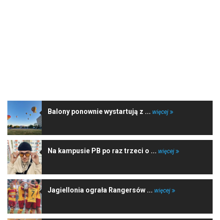
NAJNOWSZE WIADOMOŚCI
Balony ponownie wystartują z ...
więcej
Na kampusie PB po raz trzeci o ...
więcej
Jagiellonia ograła Rangersów ...
więcej