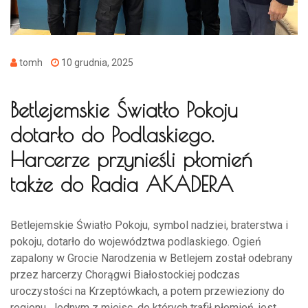
tomh
10 grudnia, 2025
Betlejemskie Światło Pokoju
dotarło do Podlaskiego.
Harcerze przynieśli płomień
także do Radia AKADERA
Betlejemskie Światło Pokoju, symbol nadziei, braterstwa i
pokoju, dotarło do województwa podlaskiego. Ogień
zapalony w Grocie Narodzenia w Betlejem został odebrany
przez harcerzy Chorągwi Białostockiej podczas
uroczystości na Krzeptówkach, a potem przewieziony do
regionu. Jednym z miejsc, do których trafił płomień, jest