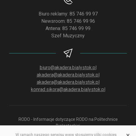
Biuro reklamy: 85 746 99 97
Newsroom: 85 746 99 96
Antena: 85 746 99 99
Szef Muzyczny
biuro@akadera.bialystok.pl
akadera@akadera.bialystok.pl
akadera@akadera.bialystok.pl
konrad.sikora@akadera.bialystok.pl
RODO - Informacje dotyczące RODO na Politechnice
Białostockiej
×
W ramach naszego serwisu www stosujemy pliki cookies