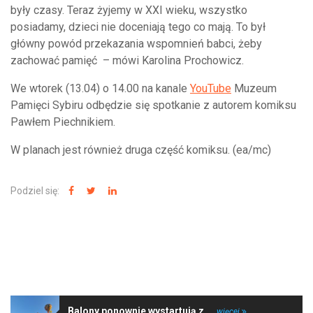
były czasy. Teraz żyjemy w XXI wieku, wszystko
posiadamy, dzieci nie doceniają tego co mają. To był
główny powód przekazania wspomnień babci, żeby
zachować pamięć – mówi Karolina Prochowicz.
We wtorek (13.04) o 14.00 na kanale
YouTube
Muzeum
Pamięci Sybiru odbędzie się spotkanie z autorem komiksu
Pawłem Piechnikiem.
W planach jest również druga część komiksu. (ea/mc)
Podziel się:
NAJNOWSZE WIADOMOŚCI
Balony ponownie wystartują z ...
więcej