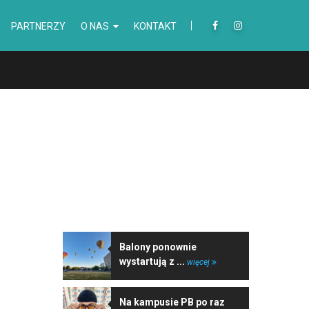
PARTNERZY
O NAS
KONTAKT
NAJNOWSZE WIADOMOŚCI
Balony ponownie
wystartują z ...
więcej
Na kampusie PB po raz