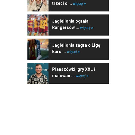
trzeci o ...
więcej
Jagiellonia ograła
Rangersów ...
więcej
Jagiellonia zagra o Ligę
Euro ...
więcej
Planszówki, gry XXL i
malowan ...
więcej