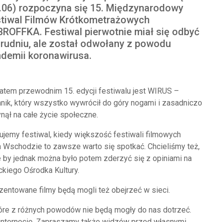
.06) rozpoczyna się 15. Międzynarodowy
tiwal Filmów Krótkometrażowych
ROFFKA. Festiwal pierwotnie miał się odbyć
rudniu, ale został odwołany z powodu
demii koronawirusa.
tem przewodnim 15. edycji festiwalu jest WIRUS –
nik, który wszystko wywrócił do góry nogami i zasadniczo
nął na całe życie społeczne.
ujemy festiwal, kiedy większość festiwali filmowych
a Wschodzie to zawsze warto się spotkać. Chcieliśmy też,
ale by jednak można było potem zderzyć się z opiniami na
ckiego Ośrodka Kultury.
zentowane filmy będą mogli też obejrzeć w sieci.
óre z różnych powodów nie będą mogły do nas dotrzeć.
nternecie. Zapraszamy także widzów przed własnymi