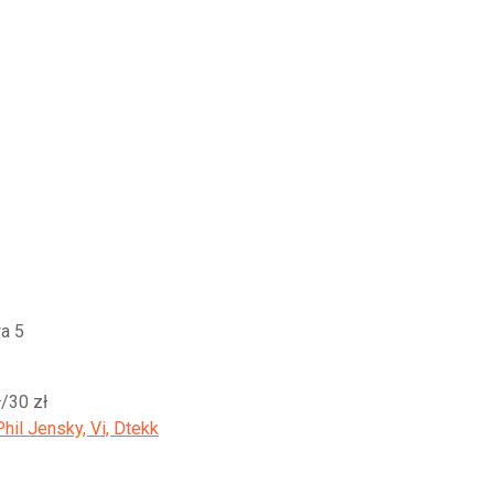
a 5
ł/30 zł
il Jensky, Vi, Dtekk