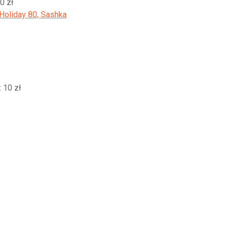
0 zł
Holiday 80, Sashka
 10 zł