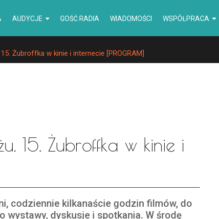
A
AUDYCJE
GOŚĆ RADIA
WIADOMOŚCI
WSPÓŁPRACA
15. Żubroffka w kinie i internecie [PROGRAM]
u. 15. Żubroffka w kinie i
ni, codziennie kilkanaście godzin filmów, do
o wystawy, dyskusje i spotkania. W środę