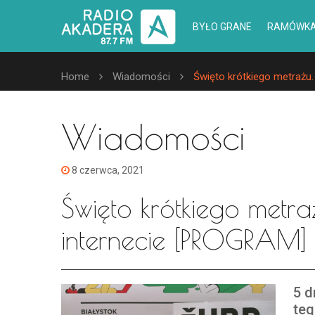
BYŁO GRANE
RAMÓWK
Home
Wiadomości
Święto krótkiego metrażu. 
Wiadomości
8 czerwca, 2021
Święto krótkiego metraż
internecie [PROGRAM]
5 d
teg