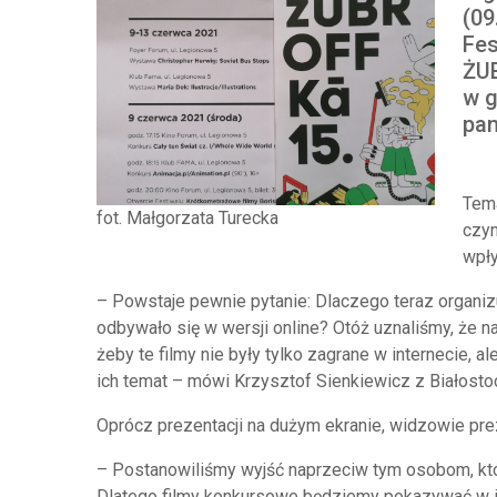
(09
Fes
ŻUB
w g
pan
Tema
fot. Małgorzata Turecka
czyn
wpły
– Powstaje pewnie pytanie: Dlaczego teraz organiz
odbywało się w wersji online? Otóż uznaliśmy, że n
żeby te filmy nie były tylko zagrane w internecie, 
ich temat – mówi Krzysztof Sienkiewicz z Białosto
Oprócz prezentacji na dużym ekranie, widzowie pre
– Postanowiliśmy wyjść naprzeciw tym osobom, kt
Dlatego filmy konkursowe będziemy pokazywać w i