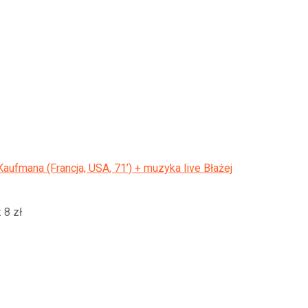
aufmana (Francja, USA, 71’) + muzyka live Błażej
 8 zł