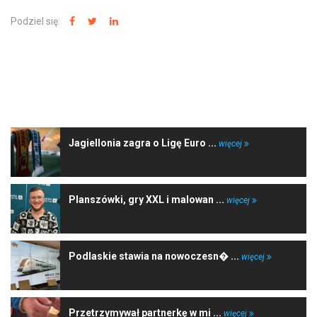
Podziel się:
NAJNOWSZE WIADOMOŚCI
Jagiellonia zagra o Ligę Euro ...
więcej
Planszówki, gry XXL i malowan ...
więcej
Podlaskie stawia na nowoczesn� ...
więcej
Przetrzymywał partnerkę w mi ...
więcej