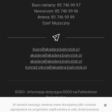
Biuro reklamy: 85 746 99 97
Newsroom: 85 746 99 96
Antena: 85 746 99 99
Szef Muzyczny
biuro@akadera.bialystok.pl
akadera@akadera.bialystok.pl
akadera@akadera.bialystok.pl
konrad.sikora@akadera.bialystok.pl
RODO - Informacje dotyczące RODO na Politechnice
Białostockiej
×
W ramach naszego serwisu www stosujemy pliki cookies
zapisywane na urządzeniu użytkownika w celu dostosowania
Polityka prywatności aplikacji służącej do odsłuchu Radia