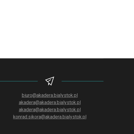
biuro@akadera.bialystok.pl
akadera@akadera.bialystok.pl
akadera@akadera.bialystok.pl
konrad.sikora@akadera.bialystok.pl