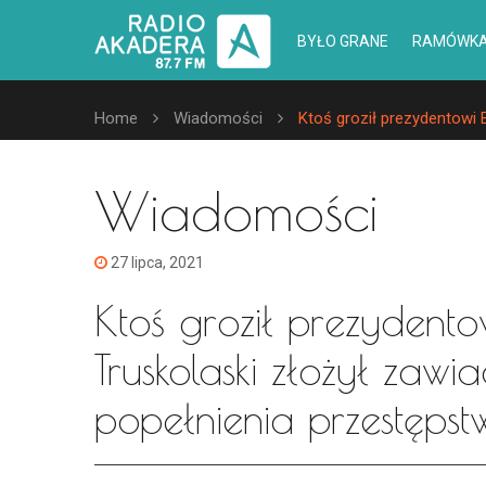
BYŁO GRANE
RAMÓWK
Home
Wiadomości
Ktoś groził prezydentowi 
Wiadomości
27 lipca, 2021
Ktoś groził prezydento
Truskolaski złożył zawi
popełnienia przestęps