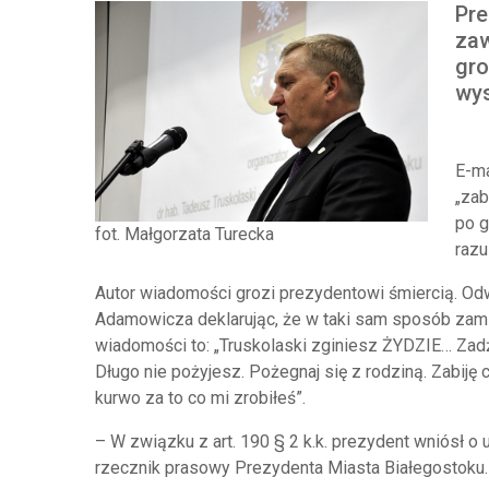
Pre
zaw
gro
wys
E-ma
„zab
po g
fot. Małgorzata Turecka
razu
Autor wiadomości grozi prezydentowi śmiercią. Od
Adamowicza deklarując, że w taki sam sposób zamie
wiadomości to: „Truskolaski zginiesz ŻYDZIE… Zad
Długo nie pożyjesz. Pożegnaj się z rodziną. Zabiję c
kurwo za to co mi zrobiłeś”.
– W związku z art. 190 § 2 k.k. prezydent wniósł o 
rzecznik prasowy Prezydenta Miasta Białegostoku.