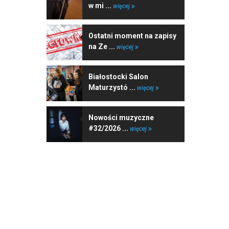
w mi ...
więcej
Ostatni moment na zapisy
na Ze ...
więcej
Białostocki Salon
Maturzystó ...
więcej
Nowości muzyczne
#32/2026 ...
więcej