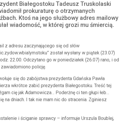
zydent Białegostoku Tadeusz Truskolaski
iadomił prokuraturę o otrzymanych
źbach. Ktoś na jego służbowy adres mailowy
łał wiadomość, w której grozi mu śmiercią.
il z adresu zaczynającego się od słów
ic.zydow.wbialymstoku” został wysłany w piątek (23.07)
odz. 22.00. Odczytano go w poniedziałek (26.07) rano, i od
 zawiadomiono policję.
wołuje się do zabójstwa prezydenta Gdańska Pawła
rza wkrótce zabić prezydenta Białegostoku. Treść tej
źgam cię jak Adamowicza… Poderżnę ci ten głupi łeb…
ię na dniach. I tak nie mam nic do stracenia. Zginiesz
ustalenie i ściganie sprawcy – informuje Urszula Boublej,