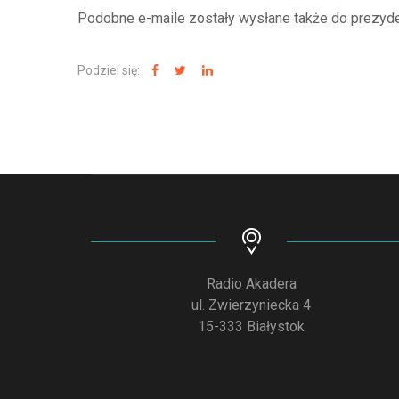
Podobne e-maile zostały wysłane także do prezyden
Podziel się:
Radio Akadera
ul. Zwierzyniecka 4
15-333 Białystok