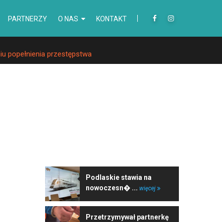
PARTNERZY
O NAS
KONTAKT
iu popełnienia przestępstwa
NAJNOWSZE WIADOMOŚCI
Podlaskie stawia na
nowoczesn� ...
więcej
Przetrzymywał partnerkę