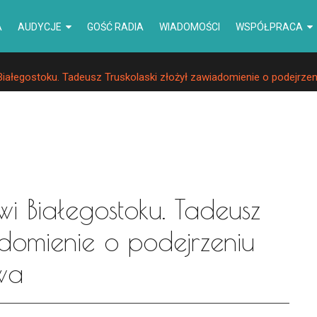
A
AUDYCJE
GOŚĆ RADIA
WIADOMOŚCI
WSPÓŁPRACA
Białegostoku. Tadeusz Truskolaski złożył zawiadomienie o podejrzen
wi Białegostoku. Tadeusz
adomienie o podejrzeniu
twa