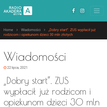
Home
Wiadomości
„Dobry start”. ZUS wypłacił już
rodzicom i opiekunom dzieci 30 mln złotych
Wiadomości
22 lipca, 2021
„Dobry start”. ZUS
wypłacił już rodzicom i
opiekunom dzieci 30 mln