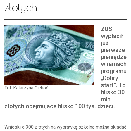
złotych
ZUS
wypłacił
już
pierwsze
pieniądze
w ramach
programu
„Dobry
start”. To
Fot. Katarzyna Cichoń
blisko 30
mln
złotych obejmujące blisko 100 tys. dzieci.
Wnioski o 300 złotych na wyprawkę szkolną można składać