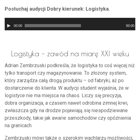
Posłuchaj audycji Dobry kierunek: Logistyka.
Odtwarzacz
00:00
00:00
plików
dźwiękowych
Logistyka – zawód na miarę XXI wieku
Adrian Zembrzuski podkreśla, że logistyka to coś więcej niż
tylko transport czy magazynowanie. To złożony system,
który zarządza całą drogą produktu – od fabryki, aż po
dostarczenie do klienta. W audycji student wyjaśnia, że w
logistyce nie ma miejsca na chaos. Liczy się precyzja,
dobra organizacja, a czasem nawet odrobina zimnej krwi,
zwłaszcza gdy na drodze pojawiają się niespodziewane
przeszkody, takie jak awarie samochodów czy opóźnienia
na granicach.
Zembrzuski mówi także o szerokim wachlarzu możliwości,