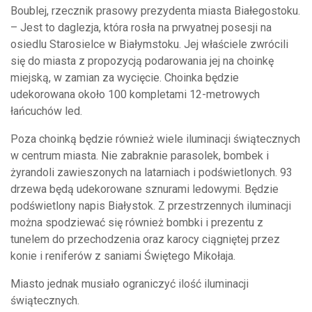
Boublej, rzecznik prasowy prezydenta miasta Białegostoku.
– Jest to daglezja, która rosła na prwyatnej posesji na
osiedlu Starosielce w Białymstoku. Jej właściele zwrócili
się do miasta z propozycją podarowania jej na choinkę
miejską, w zamian za wycięcie. Choinka będzie
udekorowana około 100 kompletami 12-metrowych
łańcuchów led.
Poza choinką będzie również wiele iluminacji świątecznych
w centrum miasta. Nie zabraknie parasolek, bombek i
żyrandoli zawieszonych na latarniach i podświetlonych. 93
drzewa będą udekorowane sznurami ledowymi. Będzie
podświetlony napis Białystok. Z przestrzennych iluminacji
można spodziewać się również bombki i prezentu z
tunelem do przechodzenia oraz karocy ciągniętej przez
konie i reniferów z saniami Świętego Mikołaja.
Miasto jednak musiało ograniczyć ilość iluminacji
świątecznych.