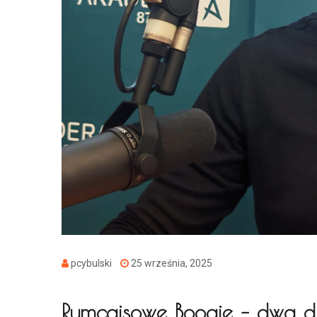
pcybulski
25 września, 2025
Rumcajsowe Boogie – dwa 