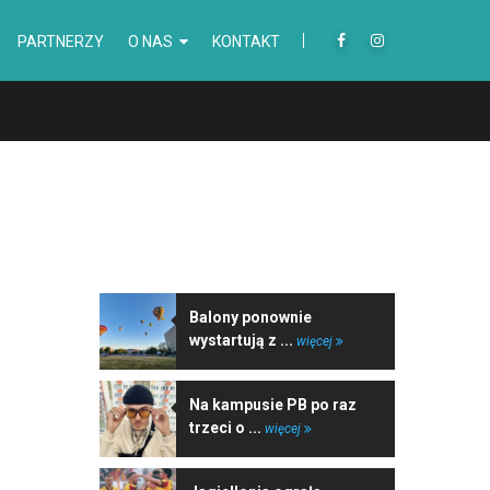
PARTNERZY
O NAS
KONTAKT
NAJNOWSZE WIADOMOŚCI
Balony ponownie
wystartują z ...
więcej
Na kampusie PB po raz
trzeci o ...
więcej