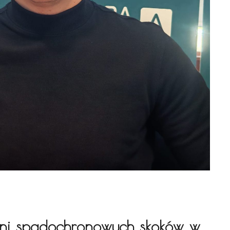
dni spadochronowych skoków w