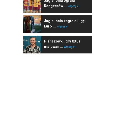
Jagiellonia ograła
Rangersów ...
więcej
Jagiellonia zagra o Ligę
Euro ...
więcej
Planszówki, gry XXL i
malowan ...
więcej