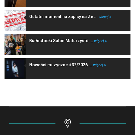
Ostatni moment na zapisy na Ze ...
więcej
Białostocki Salon Maturzystó ...
więcej
Nowości muzyczne #32/2026 ...
więcej