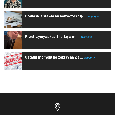
Podlaskie stawia na nowoczesn� ...
więcej
Przetrzymywał partnerkę w mi ...
więcej
Ostatni moment na zapisy na Ze ...
więcej