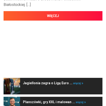
Białostockiej. […]
WIĘCEJ
NAJNOWSZE WIADOMOŚCI
Jagiellonia zagra o Ligę Euro ...
więcej
Planszówki, gry XXL i malowan ...
więcej