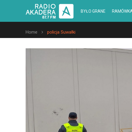
BYŁO GRANE
RAMÓWK
Home
policja Suwałki