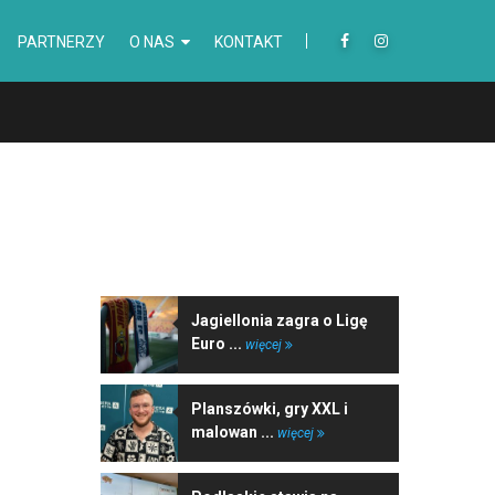
PARTNERZY
O NAS
KONTAKT
NAJNOWSZE WIADOMOŚCI
Jagiellonia zagra o Ligę
Euro ...
więcej
Planszówki, gry XXL i
malowan ...
więcej