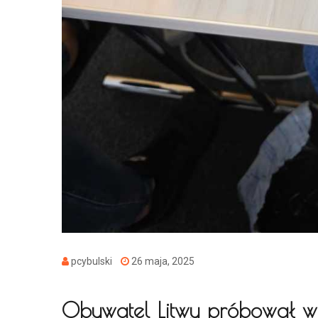
pcybulski
26 maja, 2025
Obywatel Litwy próbował w