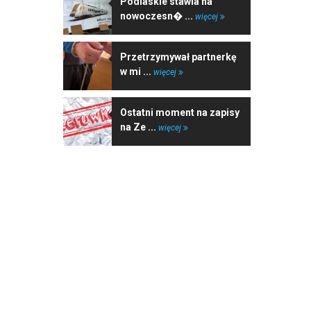
Podlaskie stawia na
nowoczesn� ...
więcej
Przetrzymywał partnerkę
w mi ...
więcej
Ostatni moment na zapisy
na Ze ...
więcej