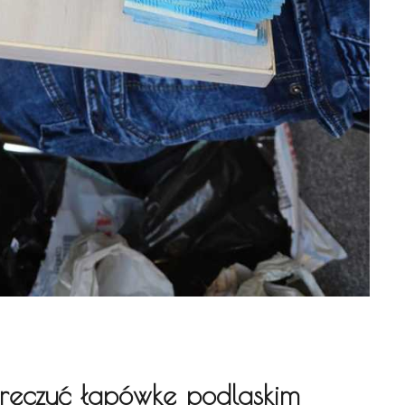
ręczyć łapówkę podlaskim