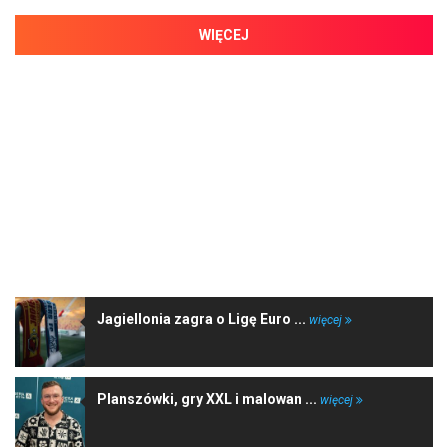
WIĘCEJ
NAJNOWSZE WIADOMOŚCI
Jagiellonia zagra o Ligę Euro ...
więcej
Planszówki, gry XXL i malowan ...
więcej