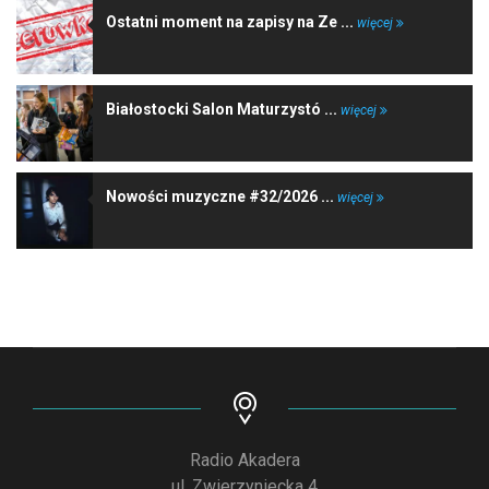
Ostatni moment na zapisy na Ze ...
więcej
Białostocki Salon Maturzystó ...
więcej
Nowości muzyczne #32/2026 ...
więcej
Radio Akadera
ul. Zwierzyniecka 4