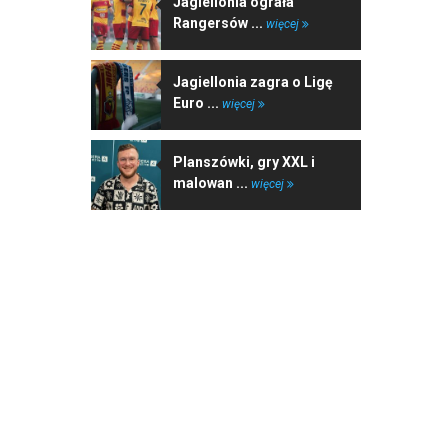
Jagiellonia ograła
Rangersów ...
więcej
Jagiellonia zagra o Ligę
Euro ...
więcej
Planszówki, gry XXL i
malowan ...
więcej