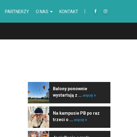
PARTNERZY
O NAS
KONTAKT
NAJNOWSZE WIADOMOŚCI
Balony ponownie
wystartują z ...
więcej
Na kampusie PB po raz
trzeci o ...
więcej