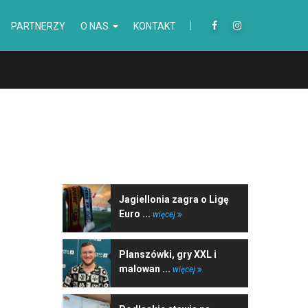
PARTNERZY
O NAS
KONTAKT
NAJNOWSZE WIADOMOŚCI
Jagiellonia zagra o Ligę
Euro ...
więcej
Planszówki, gry XXL i
malowan ...
więcej