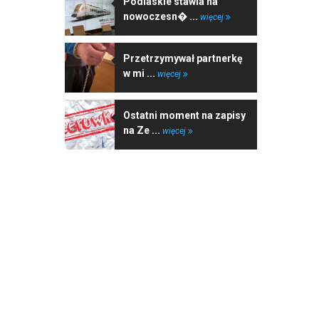
Podlaskie stawia na
nowoczesn� ...
więcej
Przetrzymywał partnerkę
w mi ...
więcej
Ostatni moment na zapisy
na Ze ...
więcej