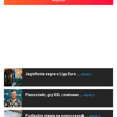
NAJNOWSZE WIADOMOŚCI
Jagiellonia zagra o Ligę Euro ...
więcej
Planszówki, gry XXL i malowan ...
więcej
Podlaskie stawia na nowoczesn� ...
więcej