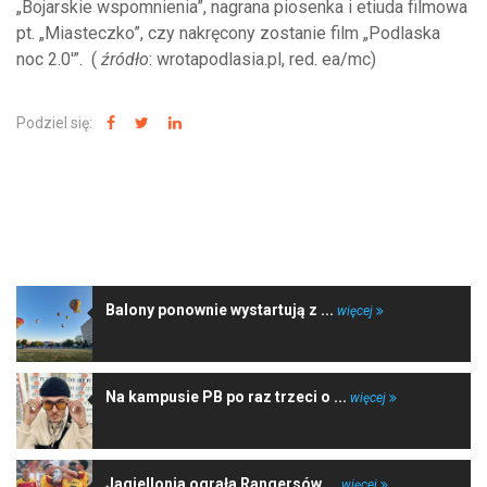
„Bojarskie wspomnienia”, nagrana piosenka i etiuda filmowa
pt. „Miasteczko”, czy nakręcony zostanie film „Podlaska
noc 2.0′”. (
źródło
: wrotapodlasia.pl, red. ea/mc)
Podziel się:
NAJNOWSZE WIADOMOŚCI
Balony ponownie wystartują z ...
więcej
Na kampusie PB po raz trzeci o ...
więcej
Jagiellonia ograła Rangersów ...
więcej