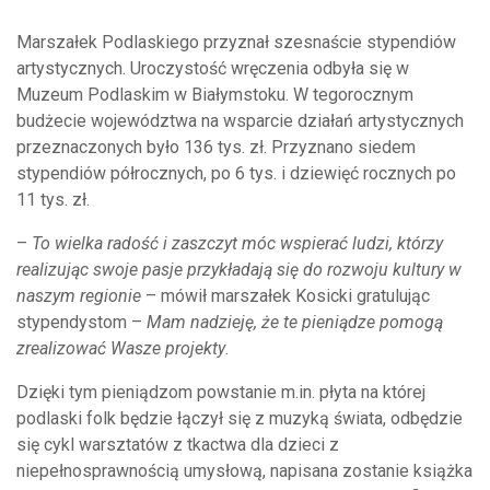
Marszałek Podlaskiego przyznał szesnaście stypendiów
artystycznych. Uroczystość wręczenia odbyła się w
Muzeum Podlaskim w Białymstoku. W tegorocznym
budżecie województwa na wsparcie działań artystycznych
przeznaczonych było 136 tys. zł. Przyznano siedem
stypendiów półrocznych, po 6 tys. i dziewięć rocznych po
11 tys. zł.
–
To wielka radość i zaszczyt móc wspierać ludzi, którzy
realizując swoje pasje przykładają się do rozwoju kultury w
naszym regionie
– mówił marszałek Kosicki gratulując
stypendystom –
Mam nadzieję, że te pieniądze pomogą
zrealizować Wasze projekty
.
Dzięki tym pieniądzom powstanie m.in. płyta na której
podlaski folk będzie łączył się z muzyką świata, odbędzie
się cykl warsztatów z tkactwa dla dzieci z
niepełnosprawnością umysłową, napisana zostanie książka