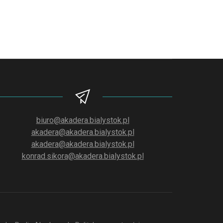
biuro@akadera.bialystok.pl
akadera@akadera.bialystok.pl
akadera@akadera.bialystok.pl
konrad.sikora@akadera.bialystok.pl