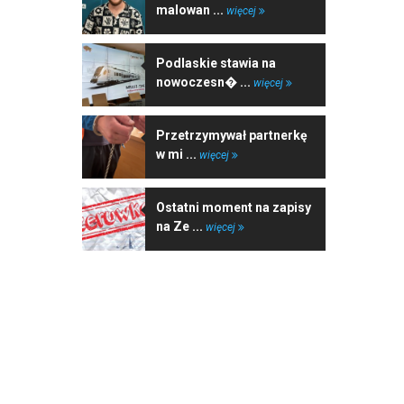
malowan ...
więcej
Podlaskie stawia na
nowoczesn� ...
więcej
Przetrzymywał partnerkę
w mi ...
więcej
Ostatni moment na zapisy
na Ze ...
więcej