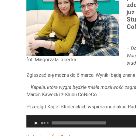
zdo
już
Stu
Co
– Do
Waru
fot. Małgorzata Turecka
stud
Zgłaszać się można do 6 marca. Wyniki będą znane
– Kapela, która wygra będzie miała możliwość zagra
Marcin Kawecki z Klubu CoNieCo.
Przegląd Kapel Studenckich wspiera medialnie Rad
Odtwarzacz
00:00
plików
dźwiękowych