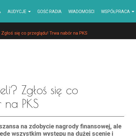
A
AUDYCJE
GOŚĆ RADIA
WIADOMOŚCI
WSPÓŁPRACA
? Zgłoś się co przeglądu! Trwa nabór na PKS
eli? Zgłoś się co
r na PKS
szansa na zdobycie nagrody finansowej, ale
ede wszystkim występu na dużej scenie i