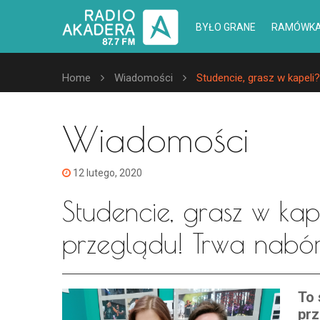
BYŁO GRANE
RAMÓWK
Home
Wiadomości
Studencie, grasz w kapeli
Wiadomości
12 lutego, 2020
Studencie, grasz w kap
przeglądu! Trwa nabó
To 
prz