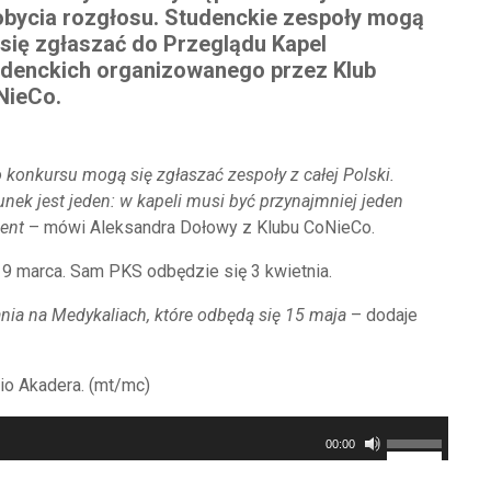
bycia rozgłosu. Studenckie zespoły mogą
 się zgłaszać do Przeglądu Kapel
denckich organizowanego przez Klub
NieCo.
 konkursu mogą się zgłaszać zespoły z całej Polski.
nek jest jeden: w kapeli musi być przynajmniej jeden
ent
– mówi Aleksandra Dołowy z Klubu CoNieCo.
 9 marca. Sam PKS odbędzie się 3 kwietnia.
nia na Medykaliach, które odbędą się 15 maja
– dodaje
io Akadera. (mt/mc)
Używaj
00:00
strzałek