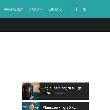
PARTNERZY
O NAS
KONTAKT
NAJNOWSZE WIADOMOŚCI
Jagiellonia zagra o Ligę
Euro ...
więcej
Planszówki, gry XXL i