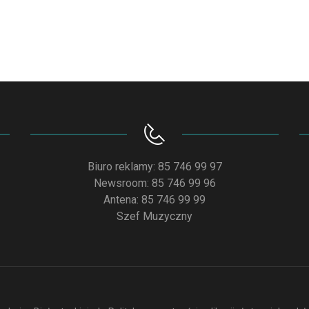
do
góry/do
dołu
aby
zwiększyć
lub
zmniejszyć
głośność.
Biuro reklamy: 85 746 99 97
Newsroom: 85 746 99 96
Antena: 85 746 99 99
Szef Muzyczny