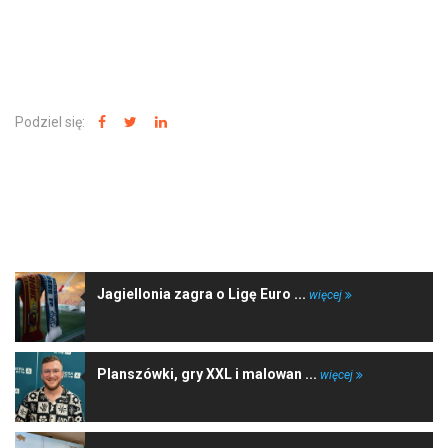
Podziel się:
NAJNOWSZE WIADOMOŚCI
Jagiellonia zagra o Ligę Euro ...
więcej
Planszówki, gry XXL i malowan ...
więcej