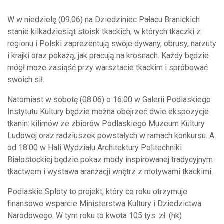
W w niedzielę (09.06) na Dziedziniec Pałacu Branickich
stanie kilkadziesiąt stoisk tkackich, w których tkaczki z
regionu i Polski zaprezentują swoje dywany, obrusy, narzuty
i krajki oraz pokażą, jak pracują na krosnach. Każdy będzie
mógł może zasiąść przy warsztacie tkackim i spróbować
swoich sił.
Natomiast w sobotę (08.06) o 16:00 w Galerii Podlaskiego
Instytutu Kultury będzie można obejrzeć dwie ekspozycje
tkanin: kilimów ze zbiorów Podlaskiego Muzeum Kultury
Ludowej oraz radziuszek powstałych w ramach konkursu. A
od 18:00 w Hali Wydziału Architektury Politechniki
Białostockiej będzie pokaz mody inspirowanej tradycyjnym
tkactwem i wystawa aranżacji wnętrz z motywami tkackimi.
Podlaskie Sploty to projekt, który co roku otrzymuje
finansowe wsparcie Ministerstwa Kultury i Dziedzictwa
Narodowego. W tym roku to kwota 105 tys. zł. (hk)