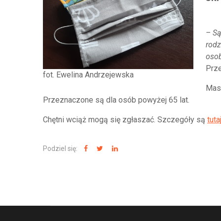
– Są
rodz
osob
Prze
fot. Ewelina Andrzejewska
Mase
Przeznaczone są dla osób powyżej 65 lat.
Chętni wciąż mogą się zgłaszać. Szczegóły są
tuta
Podziel się: