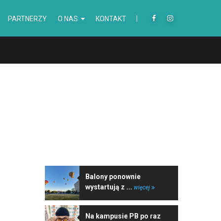
PARTNERZY
O NAS
KONTAKT
NAJNOWSZE WIADOMOŚCI
Balony ponownie
wystartują z ...
więcej
Na kampusie PB po raz