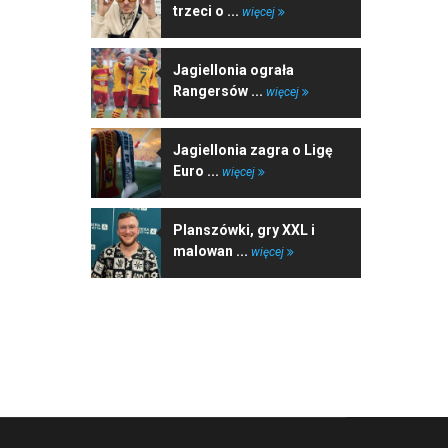
trzeci o ...
więcej
Jagiellonia ograła
Rangersów ...
więcej
Jagiellonia zagra o Ligę
Euro ...
więcej
Planszówki, gry XXL i
malowan ...
więcej