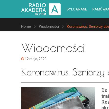
BYŁO GRANE
RAMÓWK
Home
Wiadomości
Koronawirus. Seniorzy dos
Wiadomości
12 maja, 2020
Koronawirus. Seniorzy 
Do 
tra
Roz
skr