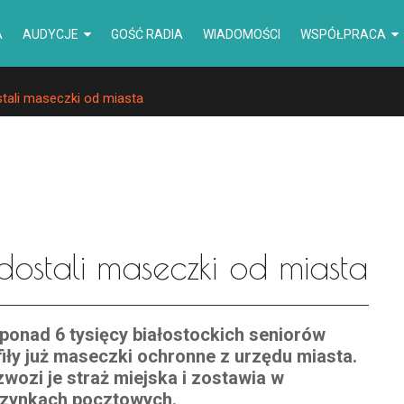
A
AUDYCJE
GOŚĆ RADIA
WIADOMOŚCI
WSPÓŁPRACA
tali maseczki od miasta
dostali maseczki od miasta
ponad 6 tysięcy białostockich seniorów
fiły już maseczki ochronne z urzędu miasta.
wozi je straż miejska i zostawia w
zynkach pocztowych.