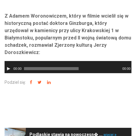
Z Adamem Woronowiczem, który w filmie wcielił się w
historyczną postać doktora Ginzburga, który
urzędował w kamienicy przy ulicy Krakowskiej 1 w
Białymstoku, popularnym przed II wojną światową domu
schadzek, rozmawiał Zjerzony kulturą Jerzy
Doroszkiewicz:
Odtwarzacz
00:00
00:00
plików
dźwiękowych
Podziel się:
NAJNOWSZE WIADOMOŚCI
Podlaskie stawia na nowoczesn� ...
więcej