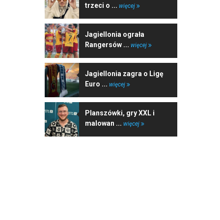
trzeci o ...
więcej
Jagiellonia ograła
Rangersów ...
więcej
Jagiellonia zagra o Ligę
Euro ...
więcej
Planszówki, gry XXL i
malowan ...
więcej