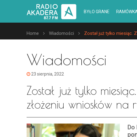
BYŁO GRANE
RAMÓWK
Home
Wiadomości
Został już tylko miesiąc.
Wiadomości
23 sierpnia, 2022
Został już tylko miesią
złożeniu wniosków na 
Do 
pon