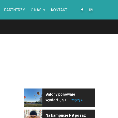
PARTNERZY
O NAS
KONTAKT
NAJNOWSZE WIADOMOŚCI
Balony ponownie
wystartują z ...
więcej
Na kampusie PB po raz