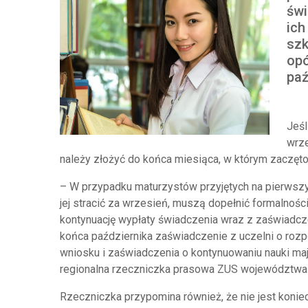
świ
ich
szk
opó
paź
Jeśl
wrze
należy złożyć do końca miesiąca, w którym zaczęto 
– W przypadku maturzystów przyjętych na pierwszy ro
jej stracić za wrzesień, muszą dopełnić formalnoś
kontynuację wypłaty świadczenia wraz z zaświadcze
końca października zaświadczenie z uczelni o rozp
wniosku i zaświadczenia o kontynuowaniu nauki maj
regionalna rzeczniczka prasowa ZUS województwa
Rzeczniczka przypomina również, że nie jest konie