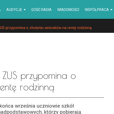
A
AUDYCJE
GOŚĆ RADIA
WIADOMOŚCI
WSPÓŁPRACA
 ZUS przypomina o złożeniu wniosków na rentę rodzinną
c. ZUS przypomina o
rentę rodzinną
końca września uczniowie szkół
adpodstawowych, którzy pobierają