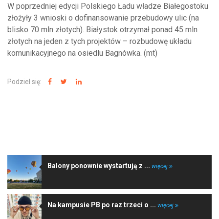
W poprzedniej edycji Polskiego Ładu władze Białegostoku
złożyły 3 wnioski o dofinansowanie przebudowy ulic (na
blisko 70 mln złotych). Białystok otrzymał ponad 45 mln
złotych na jeden z tych projektów – rozbudowę układu
komunikacyjnego na osiedlu Bagnówka. (mt)
Podziel się:
NAJNOWSZE WIADOMOŚCI
Balony ponownie wystartują z ...
więcej
Na kampusie PB po raz trzeci o ...
więcej