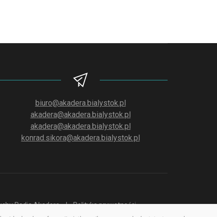
biuro@akadera.bialystok.pl
akadera@akadera.bialystok.pl
akadera@akadera.bialystok.pl
konrad.sikora@akadera.bialystok.pl
słuchu Radia Akadera
Polityka prywatności