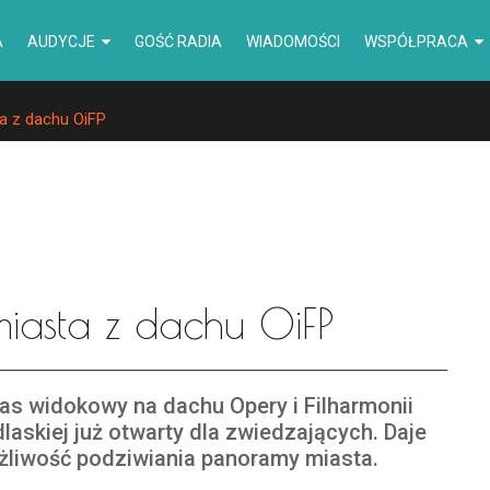
A
AUDYCJE
GOŚĆ RADIA
WIADOMOŚCI
WSPÓŁPRACA
a z dachu OiFP
asta z dachu OiFP
as widokowy na dachu Opery i Filharmonii
laskiej już otwarty dla zwiedzających. Daje
liwość podziwiania panoramy miasta.