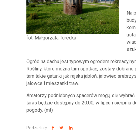
Na p
budy
komp
usta
fot. Małgorzata Turecka
wiad
szuk
Ogród na dachu jest typowym ogrodem rekreacyjnym
Rośliny, które można tam spotkać, zostały dobran
tam takie gatunki jak rajska jabłoń, jałowiec srebrz
jałowce i mieszanki traw.
Amatorzy podniebnych spacerów mogą się wybrać na
taras będzie dostępny do 20.00, w lipcu i sierpniu
pogody. (mt)
Podziel się: