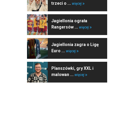
trzeci o ...
więcej
Jagiellonia ograła
Rangersów ...
więcej
Jagiellonia zagra o Ligę
Euro ...
więcej
Planszówki, gry XXL i
malowan ...
więcej