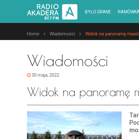
BYŁO GRANE
RAMÓWK
Home
Wiadomości
Widok na panoramę miast
Wiadomości
30 maja, 2022
Widok na panoramę mi
Tar
Pod
moż