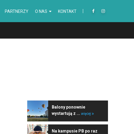
PARTNERZY
O NAS
KONTAKT
NAJNOWSZE WIADOMOŚCI
Balony ponownie
wystartują z ...
więcej
Na kampusie PB po raz