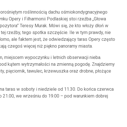
orośniętym roślinnością dachu ośmiokondygnacyjnego
nku Opery i Filharmonii Podlaskiej stoi rzeźba „Głowa
ozytora” Teresy Murak. Mówi się, że kto włoży dłoń w
 tej rzeźby, tego spotka szczęście. Ile w tym prawdy, nie
omo, ale faktem jest, że odwiedzający taras Opery często
ają czegoś więcej niż piękno panoramy miasta.
, miejscem wypoczynku i letnich obserwacji nieba.
e pod kątem wytrzymałości na zmienną pogodę. Znajdziemy
ysty, pięciornik, tawulec, krzewuszka oraz drobne, płożące
 taras w soboty i niedziele od 11.30. Do końca czerwca
 do 21.00, we wrześniu do 19.00 – pod warunkiem dobrej