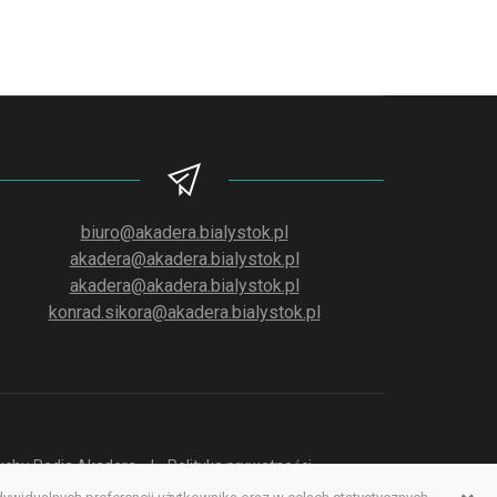
biuro@akadera.bialystok.pl
akadera@akadera.bialystok.pl
akadera@akadera.bialystok.pl
konrad.sikora@akadera.bialystok.pl
słuchu Radia Akadera
Polityka prywatności