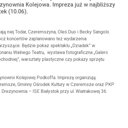
zynownia Kolejowa. Impreza już w najbliższy
tek (10.06).
ają niej Todar, Czeremszyna, Oleś Duo i Becky Sangolo.
ócz koncertów zaplanowano też wydarzenia
rzyszące. Będzie pokaz spektaklu „Dziadek” w
naniu Walnego Teatru, wystawa fotograficzna „Galerii
chodniej”, warsztaty plastyczne czy pokazy sprzętu
ynownii Kolejowej Podkoffa. Imprezę organizują:
eremsze, Gminny Ośrodek Kultury w Czeremsze oraz PKP
to Drezynownia –
ISE Białystok
przy ul. Wiatrakowej 36.