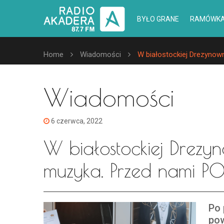
BYŁO GRANE
RAMÓWK
Home
Wiadomości
W białostockiej Drezynow
Wiadomości
6 czerwca, 2022
W białostockiej Drezy
muzyka. Przed nami 
Po 
pow