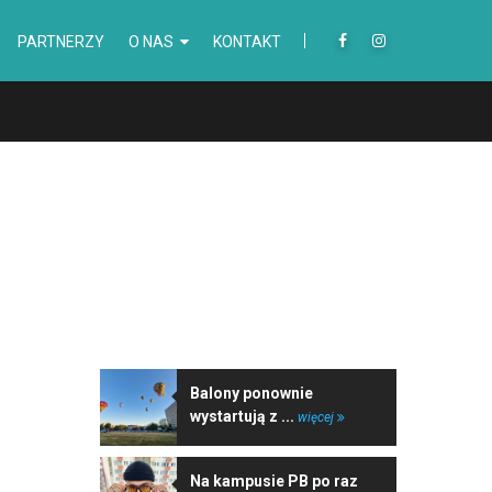
PARTNERZY
O NAS
KONTAKT
NAJNOWSZE WIADOMOŚCI
Balony ponownie
wystartują z ...
więcej
Na kampusie PB po raz