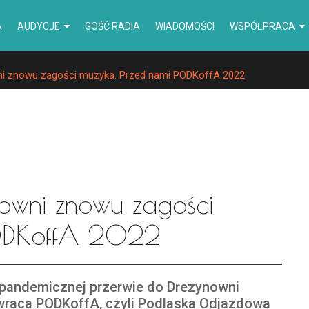
A
AUDYCJE
GOŚĆ RADIA
WIADOMOŚCI
WSPÓŁPRACA
ni znowu zagości muzyka. Przed nami PODKoffA 2022
nowni znowu zagości
PODKoffA 2022
pandemicznej przerwie do Drezynowni
raca PODKoffA, czyli Podlaska Odjazdowa