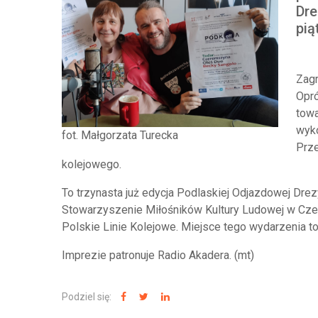
Dre
pią
Zagr
Opr
towa
wyko
fot. Małgorzata Turecka
Prze
kolejowego.
To trzynasta już edycja Podlaskiej Odjazdowej Drez
Stowarzyszenie Miłośników Kultury Ludowej w Cz
Polskie Linie Kolejowe. Miejsce tego wydarzenia 
Imprezie patronuje Radio Akadera. (mt)
Podziel się: