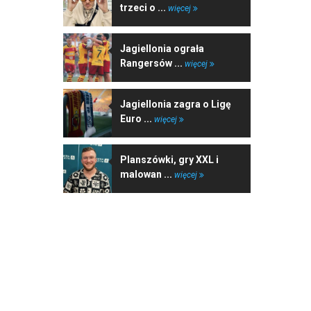
trzeci o ...
więcej
Jagiellonia ograła
Rangersów ...
więcej
Jagiellonia zagra o Ligę
Euro ...
więcej
Planszówki, gry XXL i
malowan ...
więcej