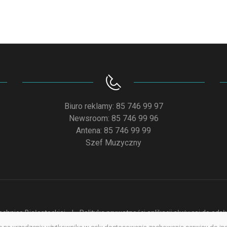
Biuro reklamy: 85 746 99 97
Newsroom: 85 746 99 96
Antena: 85 746 99 99
Szef Muzyczny
chnice Białostockiej
Polityka prywatności aplikacji służącej do od